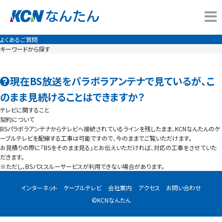
よくあるご質問
キーワードから探す
現在BS放送をパラボラアンテナで見ているが、こ
のまま見続けることはできますか？
テレビに関すること
契約について
BSパラボラアンテナからテレビへ接続されているラインを残したまま、KCNなんたんのケ
ーブルテレビを配線する工事は可能ですので、今のままでご覧いただけます。
お見積りの際に「BSをそのまま見る」とお伝えいただければ、対応の工事をさせていた
だきます。
※ただし、BSパススルーサービスが利用できない場合があります。
インターネット
ケーブルテレビ
会社案内
アクセス
お問い合わせ
©KCNなんたん