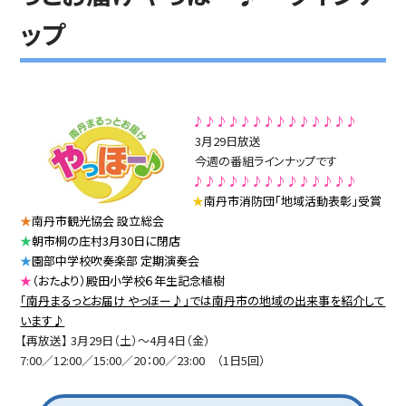
ップ
♪♪♪♪♪♪♪♪♪♪♪♪♪♪
3月29日放送
今週の番組ラインナップです
♪♪♪♪♪♪♪♪♪♪♪♪♪♪
★
南丹市消防団「地域活動表彰」受賞
★
南丹市観光協会 設立総会
★
朝市桐の庄村3月30日に閉店
★
園部中学校吹奏楽部 定期演奏会
★
（おたより）殿田小学校６年生記念植樹
「南丹まるっとお届け やっほー♪」では南丹市の地域の出来事を紹介して
います♪
【再放送】 3月29日（土）～4月4日（金）
7:00／12:00／15:00／20：00／23:00 （1日5回）