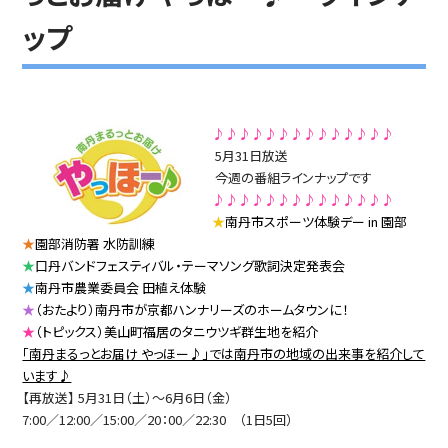
ップ
♪♪♪♪♪♪♪♪♪♪♪♪♪♪
5月31日放送
今週の番組ラインナップです
♪♪♪♪♪♪♪♪♪♪♪♪♪♪
★
南丹市スポーツ体験デー in 園部
★
園部消防署 水防訓練
★
口丹バンドフェスティバル・テーマソング歌詞決定発表会
★
南丹市農業委員会 田植え体験
★
（おたより）南丹市が京都ハンナリーズのホームタウンに！
★
（トピックス
）美山町福居のタニウツギ群生地を紹介
「南丹まるっとお届け やっほー♪」では南丹市の地域の出来事を紹介して
います♪
【再放送】 5月31日（土）～6月6日（金）
7:00／12:00／15:00／20：00／22:30 （1日5回）