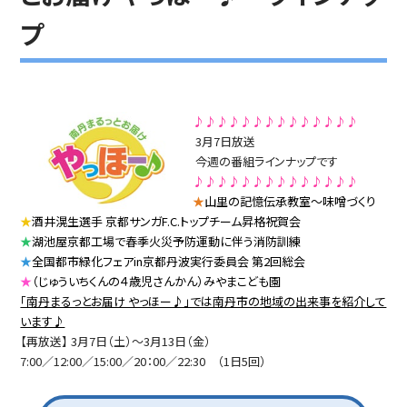
プ
♪♪♪♪♪♪♪♪♪♪♪♪♪♪
3月7日放送
今週の番組ラインナップです
♪♪♪♪♪♪♪♪♪♪♪♪♪♪
★
山里の記憶伝承教室～味噌づくり
★
酒井滉生選手 京都サンガF.C.トップチーム昇格祝賀会
★
湖池屋京都工場で春季火災予防運動に伴う消防訓練
★
全国都市緑化フェアin京都丹波実行委員会 第2回総会
★
（じゅういちくんの４歳児さんかん）みやまこども園
「南丹まるっとお届け やっほー♪」では南丹市の地域の出来事を紹介して
います♪
【再放送】 3月7日（土）～3月13日（金）
7:00／12:00／15:00／20：00／22:30 （1日5回）