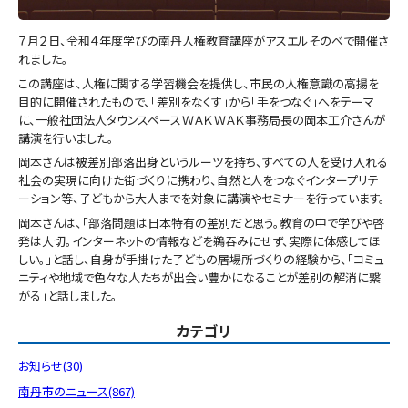
７月２日、令和４年度学びの南丹人権教育講座がアスエルそのべで開催さ
れました。
この講座は、人権に関する学習機会を提供し、市民の人権意識の高揚を
目的に開催されたもので、「差別をなくす」から「手をつなぐ」へをテーマ
に、一般社団法人タウンスペースＷＡＫＷＡＫ事務局長の岡本工介さんが
講演を行いました。
岡本さんは被差別部落出身というルーツを持ち、すべての人を受け入れる
社会の実現に向けた街づくりに携わり、自然と人をつなぐインタープリテ
ーション等、子どもから大人までを対象に講演やセミナーを行っています。
岡本さんは、「部落問題は日本特有の差別だと思う。教育の中で学びや啓
発は大切。インターネットの情報などを鵜吞みにせず、実際に体感してほ
しい。」と話し、自身が手掛けた子どもの居場所づくりの経験から、「コミュ
ニティや地域で色々な人たちが出会い豊かになることが差別の解消に繋
がる」と話しました。
カテゴリ
お知らせ(30)
南丹市のニュース(867)