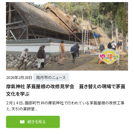
2026年
2月28日
南丹市のニュース
摩氣神社 茅葺屋根の改修見学会 葺き替えの現場で茅葺
文化を学ぶ
２月１４日、園部町竹井の摩氣神社で行われている茅葺屋根の改修工事
と、天引の薬師堂...
続きを見る