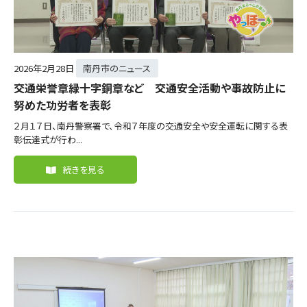
2026年
2月28日
南丹市のニュース
交通栄誉章緑十字銅章など 交通安全活動や事故防止に
努めた功労者を表彰
２月１７日、南丹警察署で、令和７年度の交通安全や安全運転に関する表
彰伝達式が行わ...
続きを見る