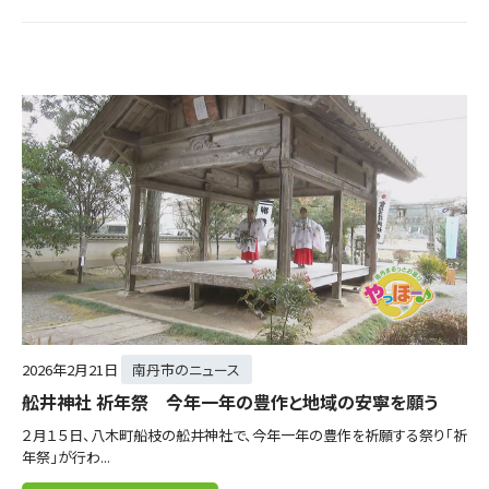
2026年
2月21日
南丹市のニュース
舩井神社 祈年祭 今年一年の豊作と地域の安寧を願う
２月１５日、八木町船枝の舩井神社で、今年一年の豊作を祈願する祭り「祈
年祭」が行わ...