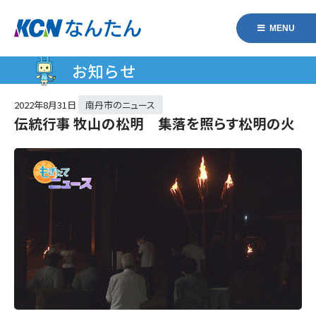
MENU
お知らせ
2022年
8月31日
南丹市のニュース
伝統行事 牧山の松明 集落を照らす松明の火