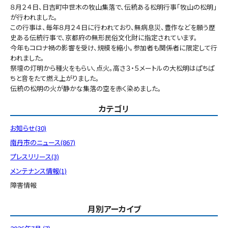
８月２４日、日吉町中世木の牧山集落で、伝統ある松明行事「牧山の松明」
が行われました。
この行事は、毎年８月２４日に行われており、無病息災、豊作などを願う歴
史ある伝統行事で、京都府の無形民俗文化財に指定されています。
今年もコロナ禍の影響を受け、規模を縮小。参加者も関係者に限定して行
われました。
祭壇の灯明から種火をもらい、点火。高さ３・５メートルの大松明はぱちぱ
ちと音をたて燃え上がりました。
伝統の松明の火が静かな集落の空を赤く染めました。
カテゴリ
お知らせ(30)
南丹市のニュース(867)
プレスリリース(3)
メンテナンス情報(1)
障害情報
月別アーカイブ