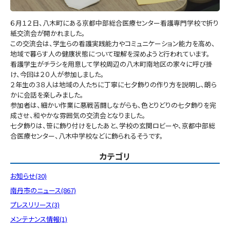
６月１２日、八木町にある京都中部総合医療センター看護専門学校で折り
紙交流会が開かれました。
この交流会は、学生らの看護実践能力やコミュニケーション能力を高め、
地域で暮らす人の健康状態について理解を深めようと行われています。
看護学生がチラシを用意して学校周辺の八木町南地区の家々に呼び掛
け、今回は２０人が参加しました。
２年生の３８人は地域の人たちに丁寧に七夕飾りの作り方を説明し、朗ら
かに会話を楽しみました。
参加者は、細かい作業に悪戦苦闘しながらも、色とりどりの七夕飾りを完
成させ、和やかな雰囲気の交流会となりました。
七夕飾りは、笹に飾り付けをしたあと、学校の玄関ロビーや、京都中部総
合医療センター、八木中学校などに飾られるそうです。
カテゴリ
お知らせ(30)
南丹市のニュース(867)
プレスリリース(3)
メンテナンス情報(1)