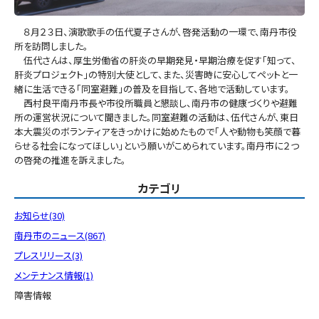
８月２３日、演歌歌手の伍代夏子さんが、啓発活動の一環で、南丹市役
所を訪問しました。
伍代さんは、厚生労働省の肝炎の早期発見・早期治療を促す「知って、
肝炎プロジェクト」の特別大使として、また、災害時に安心してペットと一
緒に生活できる「同室避難」の普及を目指して、各地で活動しています。
西村良平南丹市長や市役所職員と懇談し、南丹市の健康づくりや避難
所の運営状況について聞きました。同室避難の活動は、伍代さんが、東日
本大震災のボランティアをきっかけに始めたもので「人や動物も笑顔で暮
らせる社会になってほしい」という願いがこめられています。南丹市に２つ
の啓発の推進を訴えました。
カテゴリ
お知らせ(30)
南丹市のニュース(867)
プレスリリース(3)
メンテナンス情報(1)
障害情報