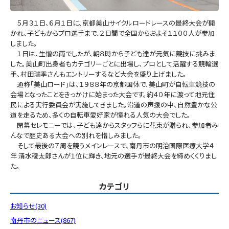
５月３１日、６月１日に、京都美山サイクルロードレースの最終大会が開
かれ、子どもからプロ選手まで、２日間で全国からおよそ１１００人が参加
しました。
１日は、生憎の雨でしたが、朝８時から子ども達が元気に競技に挑みま
した。美山町出身者もカテゴリーごとに出場し、プロとして活躍する競輪選
手、村田瑞季さんもエントリーするなど大会を盛り上げました。
通称「美山ロード」は、１９８８年の京都国体で、美山町が自転車競技の
会場となったことをきっかけに始まった大会です。約４０年に渡って地元住
民による実行委員会が実施してきました。沿道の声援の中、自然豊かな公
道を走るため、多くの自転車愛好家が憧れる人気の大会でした。
閉幕セレモニーでは、子ども達からスタッフらに花束が贈られ、参加者み
んなで歴史ある大会への別れを惜しみました。
そして最後の７周を競うメインレースで、南丹市の明治国際医療大学４
年 清水稜太郎さんが１位に輝き、地元の選手が最終大会を締めくくりまし
た。
カテゴリ
お知らせ(30)
南丹市のニュース(867)