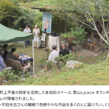
町上平屋の民家を活用した多目的スペース、里山ｓｐａｃｅ オクンタ
美山」が開催されました。
・宇田光志さんの繊細で色鮮やかな作品を多くの人に届けたい。と