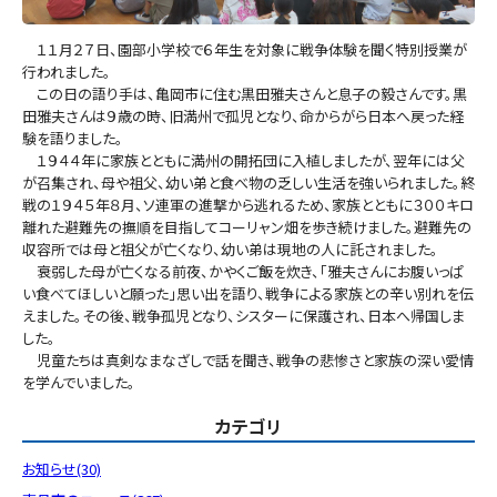
１１月２７日、園部小学校で６年生を対象に戦争体験を聞く特別授業が
行われました。
この日の語り手は、亀岡市に住む黒田雅夫さんと息子の毅さんです。黒
田雅夫さんは９歳の時、旧満州で孤児となり、命からがら日本へ戻った経
験を語りました。
１９４４年に家族とともに満州の開拓団に入植しましたが、翌年には父
が召集され、母や祖父、幼い弟と食べ物の乏しい生活を強いられました。終
戦の１９４５年８月、ソ連軍の進撃から逃れるため、家族とともに３００キロ
離れた避難先の撫順を目指してコーリャン畑を歩き続けました。避難先の
収容所では母と祖父が亡くなり、幼い弟は現地の人に託されました。
衰弱した母が亡くなる前夜、かやくご飯を炊き、「雅夫さんにお腹いっぱ
い食べてほしいと願った」思い出を語り、戦争による家族との辛い別れを伝
えました。その後、戦争孤児となり、シスターに保護され、日本へ帰国しま
した。
児童たちは真剣なまなざしで話を聞き、戦争の悲惨さと家族の深い愛情
を学んでいました。
カテゴリ
お知らせ(30)