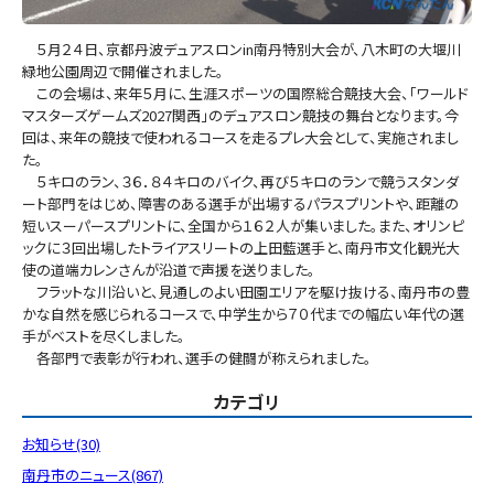
５月２４日、京都丹波デュアスロンin南丹特別大会が、八木町の大堰川
緑地公園周辺で開催されました。
この会場は、来年５月に、生涯スポーツの国際総合競技大会、「ワールド
マスターズゲームズ2027関西」のデュアスロン競技の舞台となります。今
回は、来年の競技で使われるコースを走るプレ大会として、実施されまし
た。
５キロのラン、３６．８４キロのバイク、再び５キロのランで競うスタンダ
ート部門をはじめ、障害のある選手が出場するパラスプリントや、距離の
短いスーパースプリントに、全国から１６２人が集いました。また、オリンピ
ックに３回出場したトライアスリートの上田藍選手と、南丹市文化観光大
使の道端カレンさんが沿道で声援を送りました。
フラットな川沿いと、見通しのよい田園エリアを駆け抜ける、南丹市の豊
かな自然を感じられるコースで、中学生から７０代までの幅広い年代の選
手がベストを尽くしました。
各部門で表彰が行われ、選手の健闘が称えられました。
カテゴリ
お知らせ(30)
南丹市のニュース(867)