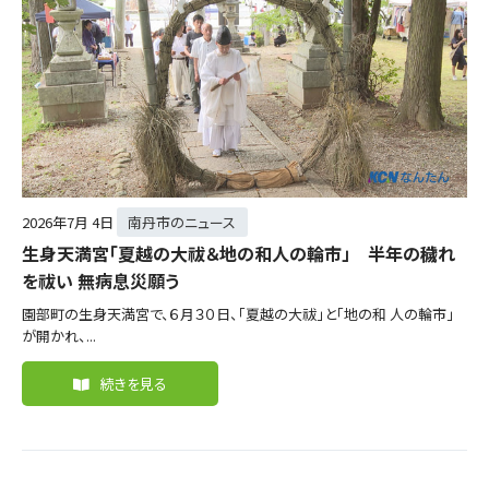
2026年
7月 4日
南丹市のニュース
生身天満宮「夏越の大祓＆地の和人の輪市」 半年の穢れ
を祓い 無病息災願う
園部町の生身天満宮で、６月３０日、「夏越の大祓」と「地の和 人の輪市」
が開かれ、...
続きを見る